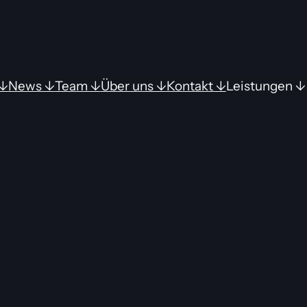
↓
News ↓
Team ↓
Über uns ↓
Kontakt ↓
Leistungen ↓