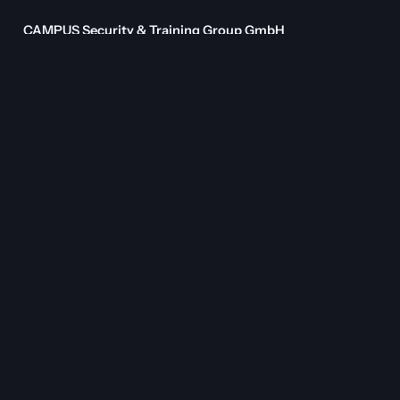
CAMPUS Security & Training Group GmbH
A – 1010 Wien, Schottenring 33 (Headoffice)
A – 1190 Wien, Billrothstraße 39 / TOP 3a
(Kompetenzzentrum)
A – 1190 Wien, Billrothstraße 39 / TOP 13
(Geschäftsführung)
EU: Regionenbezogenen Stützpunkte
E-Mail: office(at)campus-security.group
Tel. +43 1 293 64 13