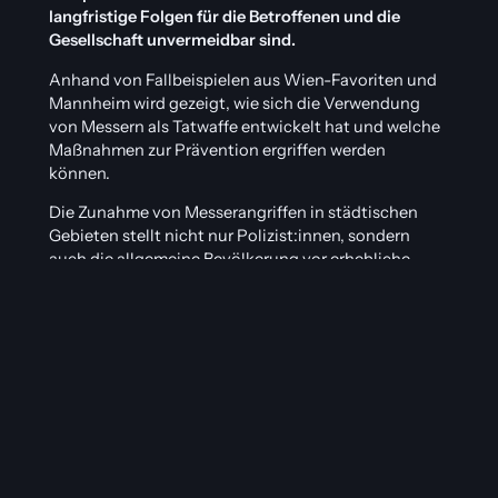
langfristige Folgen für die Betroffenen und die
Gesellschaft unvermeidbar sind.
Anhand von Fallbeispielen aus Wien-Favoriten und
Mannheim wird gezeigt, wie sich die Verwendung
von Messern als Tatwaffe entwickelt hat und welche
Maßnahmen zur Prävention ergriffen werden
können.
Die Zunahme von Messerangriffen in städtischen
Gebieten stellt nicht nur Polizist:innen, sondern
auch die allgemeine Bevölkerung vor erhebliche
Herausforderungen, die ein koordiniertes Vorgehen
von Politik, Gesellschaft und
Strafverfolgungsbehörden erfordern.
Die Fallbeispiele verdeutlichen die dramatischen
Folgen von Messerangriffen. In Wien-Favoriten
wurde ein Polizist bei einem routinemäßigen Einsatz
schwer verletzt, und in Mannheim kam es zu einer
tödlichen Attacke auf einem belebten Marktplatz.
Diese Vorfälle zeigen die unmittelbaren physischen