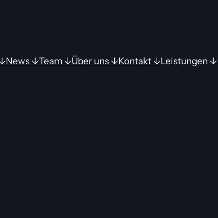
↓
News ↓
Team ↓
Über uns ↓
Kontakt ↓
Leistungen ↓