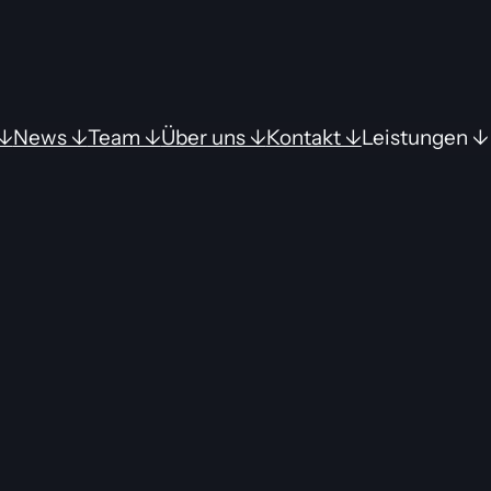
↓
News ↓
Team ↓
Über uns ↓
Kontakt ↓
Leistungen ↓