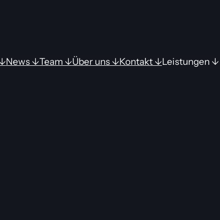
↓
News ↓
Team ↓
Über uns ↓
Kontakt ↓
Leistungen ↓